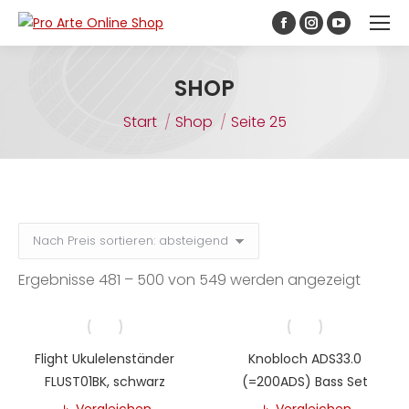
Inhalt
springen
Facebook
Instagram
YouTube
page
page
page
opens
opens
opens
SHOP
in
in
in
Sie befinden sich hier:
Start
Shop
Seite 25
new
new
new
window
window
window
Nach
Ergebnisse 481 – 500 von 549 werden angezeigt
Preis
sortiert
abste
Flight Ukulelenständer
Knobloch ADS33.0
FLUST01BK, schwarz
(=200ADS) Bass Set