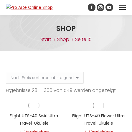
Inhalt
springen
Facebook
Instagram
YouTube
page
page
page
opens
opens
opens
SHOP
in
in
in
Sie befinden sich hier:
Start
Shop
Seite 15
new
new
new
window
window
window
Nach
Ergebnisse 281 – 300 von 549 werden angezeigt
Preis
sortiert
abstei
Flight UTS-40 Swirl Ultra
Flight UTS-40 Flower Ultra
Travel-Ukulele
Travel-Ukulele