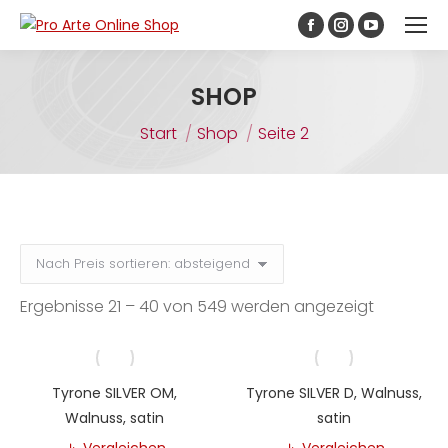
Inhalt
springen
Facebook
Instagram
YouTube
page
page
page
opens
opens
opens
SHOP
in
in
in
Sie befinden sich hier:
Start
Shop
Seite 2
new
new
new
window
window
window
Nach
Ergebnisse 21 – 40 von 549 werden angezeigt
Preis
sortiert:
absteige
Tyrone SILVER OM,
Tyrone SILVER D, Walnuss,
Walnuss, satin
satin