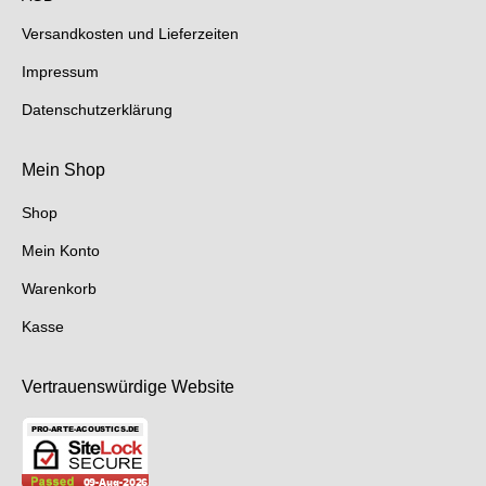
new
new
new
in
new
Ver­sand­kos­ten und Lie­fer­zei­ten
window
window
window
new
window
Impressum
window
Datenschutzerklärung
Mein Shop
Shop
Mein Konto
Warenkorb
Kasse
Vertrauenswürdige Website