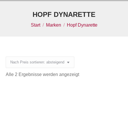
Inhalt
springen
HOPF DYNARETTE
Sie befinden sich hier:
Start
Marken
Hopf Dynarette
Nach
Alle 2 Ergebnisse werden angezeigt
Preis
sortiert:
absteigend