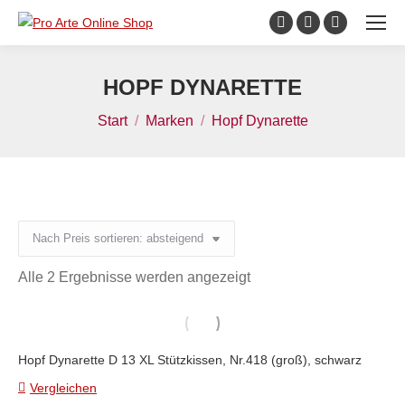
Inhalt
springen
Facebook
Instagram
YouTube
page
page
page
opens
opens
opens
HOPF DYNARETTE
in
in
in
Sie befinden sich hier:
Start
Marken
Hopf Dynarette
new
new
new
window
window
window
Nach
Alle 2 Ergebnisse werden angezeigt
Preis
sortiert:
absteigend
Hopf Dynarette D 13 XL Stützkissen, Nr.418 (groß), schwarz
Vergleichen