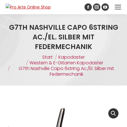
Inhalt
springen
G7TH NASHVILLE CAPO 6STRING
AC./EL. SILBER MIT
FEDERMECHANIK
Sie befinden sich hier:
Start
Kapodaster
Western & E-Gitarren Kapodaster
G7th Nashville Capo 6string Ac./El. Silber mit
Federmechanik