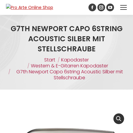
Inhalt
springen
G7TH NEWPORT CAPO 6STRING
ACOUSTIC SILBER MIT
STELLSCHRAUBE
Sie befinden sich hier:
Start
Kapodaster
Western & E-Gitarren Kapodaster
G7th Newport Capo 6string Acoustic Silber mit
Stellschraube