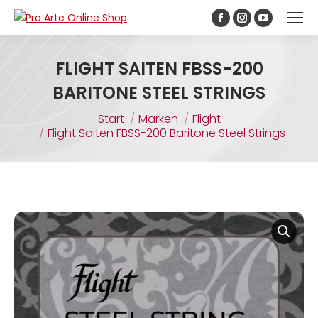
Inhalt
springen
FLIGHT SAITEN FBSS-200
BARITONE STEEL STRINGS
Sie befinden sich hier:
Start
Marken
Flight
Flight Saiten FBSS-200 Baritone Steel Strings