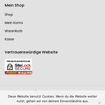
Mein Shop
Shop
Mein Konto
Warenkorb
Kasse
Vertrauenswürdige Website
Diese Website benutzt Cookies. Wenn du die Website weiter
Copyright © 2026 Pro Arte Fine Acoustics GmbH. Alle
nutzt, gehen wir von deinem Einverständnis aus.
Rechte vorbehalten.