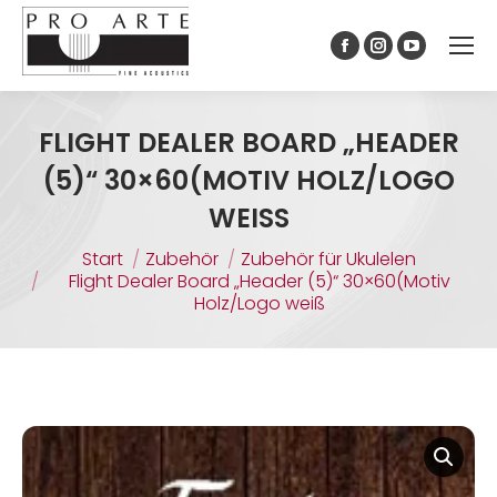
Inhalt
springen
FLIGHT DEALER BOARD „HEADER
(5)“ 30×60(MOTIV HOLZ/LOGO
WEISS
Sie befinden sich hier:
Start
Zubehör
Zubehör für Ukulelen
Flight Dealer Board „Header (5)“ 30×60(Motiv
Holz/Logo weiß