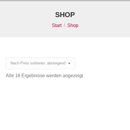
Inhalt
springen
SHOP
Sie befinden sich hier:
Start
Shop
Nach
Alle 16 Ergebnisse werden angezeigt
Preis
sortiert:
absteigend