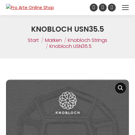
Inhalt
springen
KNOBLOCH USN35.5
Sie befinden sich hier:
Start
Marken
Knobloch Strings
Knobloch USN35.5