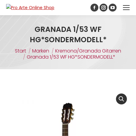
Inhalt
springen
GRANADA 1/53 WF
HG*SONDERMODELL*
Sie befinden sich hier:
Start
Marken
Kremona/Granada Gitarren
Granada 1/53 WF HG*SONDERMODELL*