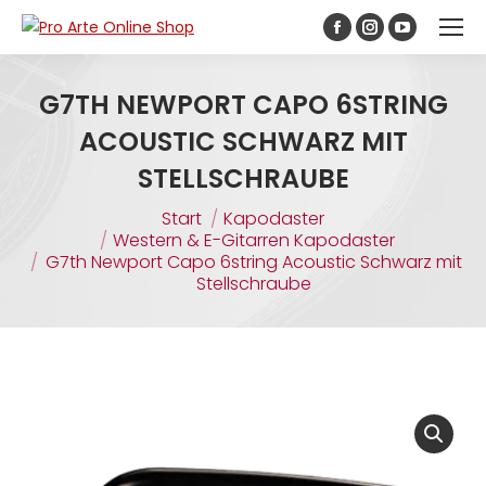
Inhalt
springen
G7TH NEWPORT CAPO 6STRING
ACOUSTIC SCHWARZ MIT
STELLSCHRAUBE
Sie befinden sich hier:
Start
Kapodaster
Western & E-Gitarren Kapodaster
G7th Newport Capo 6string Acoustic Schwarz mit
Stellschraube