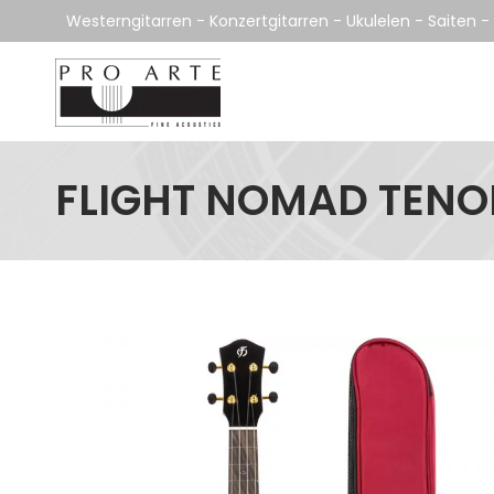
Inhalt
Westerngitarren - Konzertgitarren - Ukulelen - Saiten 
springen
FLIGHT NOMAD TENO