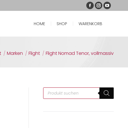
HOME
SHOP
WARENKORB
HOME
SHOP
WARENKORB
befinden sich hier:
t
Marken
Flight
Flight Nomad Tenor, vollmassiv