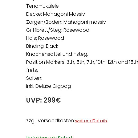
Tenor-Ukulele
Decke: Mahagoni Massiv
Zargen/Boden: Mahagoni massiv
Griffbrett/Steg: Rosewood
Hals: Rosewood
Binding: Black
Knochensattel und –steg.
Position Markers: 3th, 5th, 7th, 10th, 12th and 15t
frets.
Saiten:
Inkl. Deluxe Gigbag
UVP: 299€
zzgl. Versandkosten
weitere Details
Lieferbar: ab Sofort